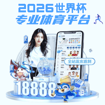
世界杯下注入口地址推荐平台汇总
· 认证服务
关键操作需...
密钥存储在硬...
操作记录保存...
体育新闻
足球技巧
中场训话
2026国际足联世界杯 - 购彩APP -
中国体彩网
青少年体育教育也是 2026国际足联世界杯 - 购彩
APP - 中国 关注的方向，未来会有专门的青训内容。
2026国际足联世...