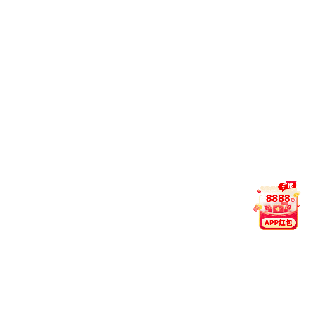
位在塞尔塔掀起波澜的锋线新锐，即将在卢赛尔体
育场的草坪上，面对一支由乌帕梅卡诺、科纳特与
瓦拉...
坎诺面对乌拉圭队能否稳定中场节奏攻防作
坎
用研判 — 详细说明
在世界杯的激烈角逐中，中场往往是决定比赛走向
的“兵家必争之地”。当坎诺这位技术型中场面对乌拉
圭队那充满肌肉与对抗的防线时，一个核心悬念油
然而生：他究竟能否成为球队的节拍器，稳住攻防
转换的枢纽？这不仅是战术层面的博弈，更是一场
意志与智...
【世界杯下注入口地址推荐平台汇总】布莱
【
克本面对加纳防线射门选择是否更果断焦点
解析
当足球的尖刀撞上坚盾，瞬间的抉择往往决定比赛
的走向。在世界杯的舞台上，布莱克本这位锋线悍
将对阵加纳钢铁防线的场景，仿佛一幅充满张力的